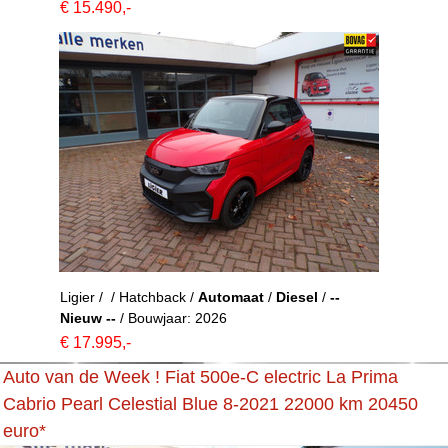
€ 15.490,-
Ligier / / Hatchback /
Automaat
/
Diesel
/
--
Nieuw --
/ Bouwjaar: 2026
€ 17.995,-
Auto van de Week ! Fiat 500e-C electric La Prima
Cabrio Pearl Celestial Blue 8-2021 22000 km 20450
euro*