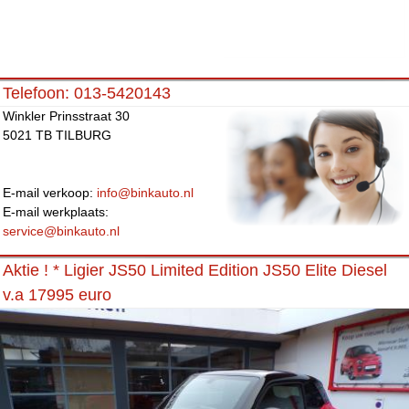
Telefoon: 013-5420143
Winkler Prinsstraat 30
5021 TB TILBURG
E-mail verkoop:
info@binkauto.nl
E-mail werkplaats:
service@binkauto.nl
Aktie ! * Ligier JS50 Limited Edition JS50 Elite Diesel
v.a 17995 euro